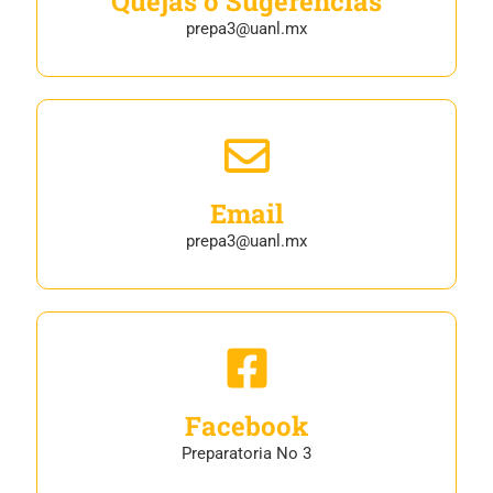
Quejas o Sugerencias
prepa3@uanl.mx
Email
prepa3@uanl.mx
Facebook
Preparatoria No 3